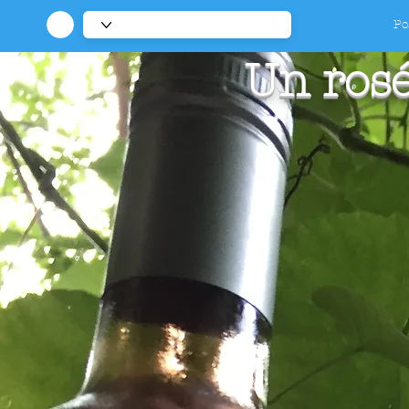
Po
Un rosé