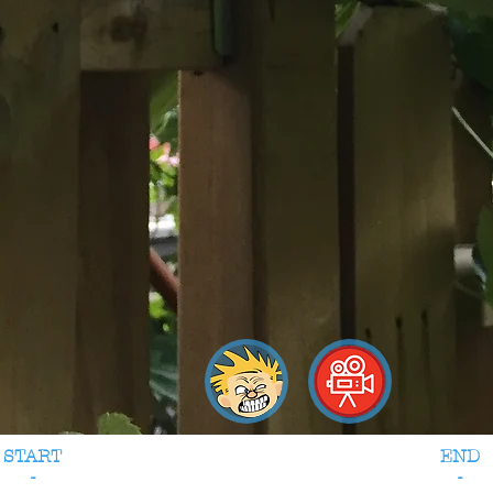
START
END
-
-