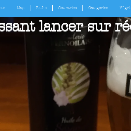
sts
Map
Paths
Countries
Categories
Pilgr
ssant lancer sur ré