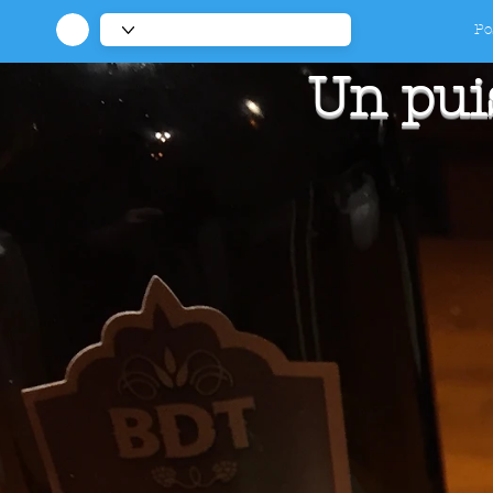
Po
Un pui