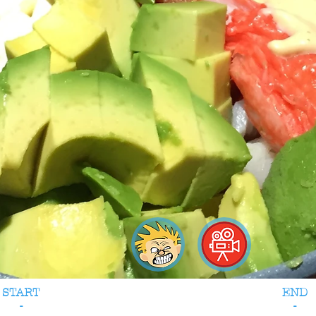
START
END
-
-