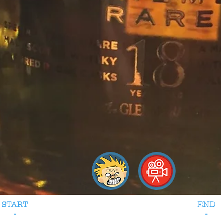
START
END
-
-