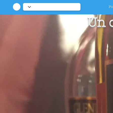
Po
Un c