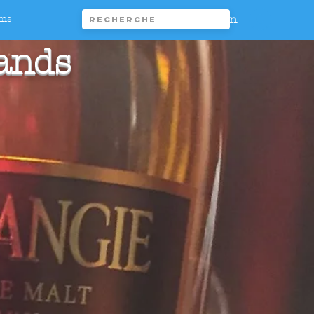
Connexion
ims
lands