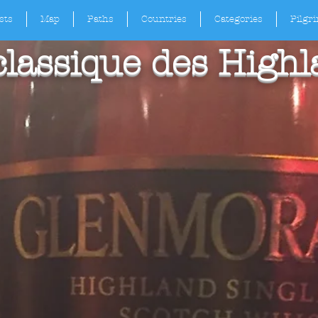
sts
Map
Paths
Countries
Categories
Pilgr
lassique des High