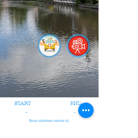
START
END
-
-
Nous sommes venus ici.
credits