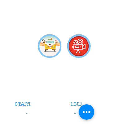
START
END
-
-