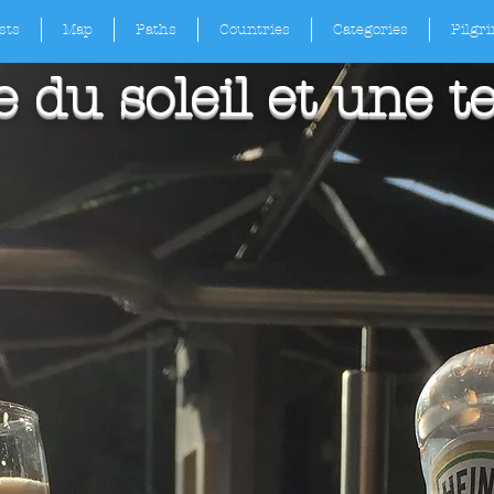
sts
Map
Paths
Countries
Categories
Pilgr
 du soleil et une t