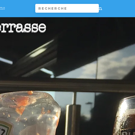
Connexion
ims
errasse