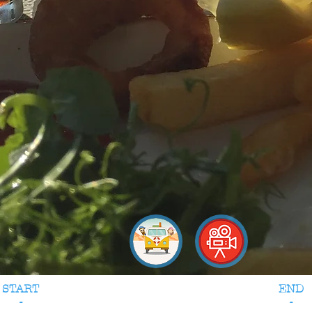
START
END
-
-