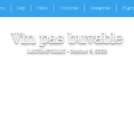
sts
Map
Paths
Countries
Categories
Pilgr
Vin pas buvable
LAURIetPUJALT - October 3, 2025