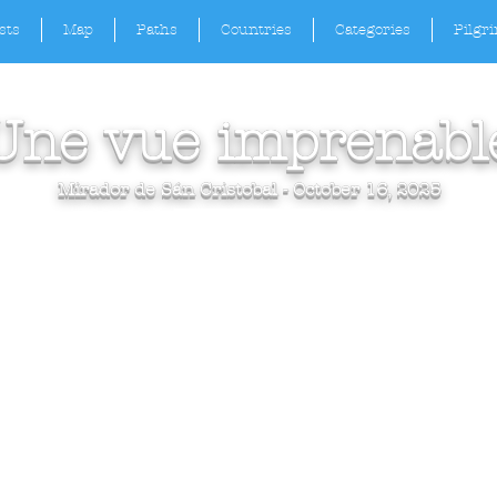
sts
Map
Paths
Countries
Categories
Pilgr
Une vue imprenabl
Mirador de Sán Cristobal - October 16, 2025