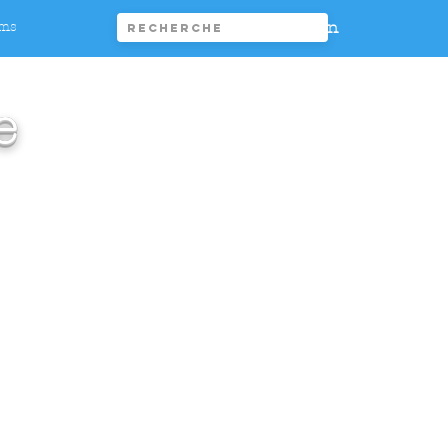
Connexion
ims
e