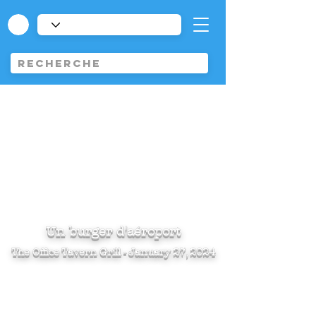
Un burger d'aéroport
The Office Tavern Grill - January 27, 2024