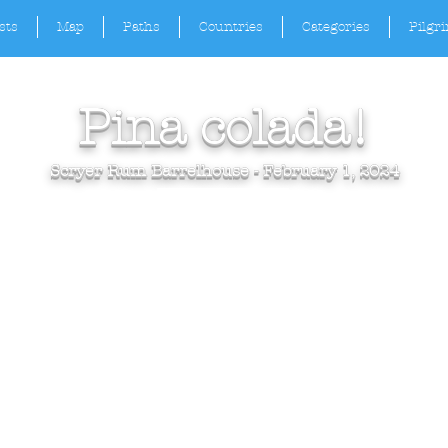
sts
Map
Paths
Countries
Categories
Pilgr
Pina colada!
Scryer Rum Barrelhouse - February 1, 2024