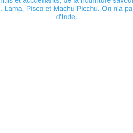
ntils et accueillants, de la nourriture sav
. Lama, Pisco et Machu Picchu. On n'a pa
d'Inde.