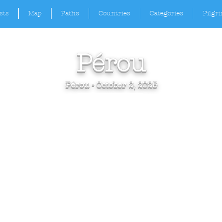
sts
Map
Paths
Countries
Categories
Pilgr
Pérou
Pérou - October 2, 2025