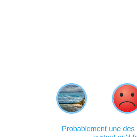
Probablement une des pi