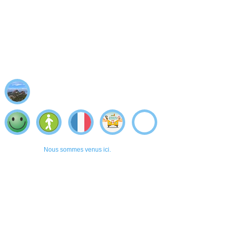
Nous sommes venus ici.