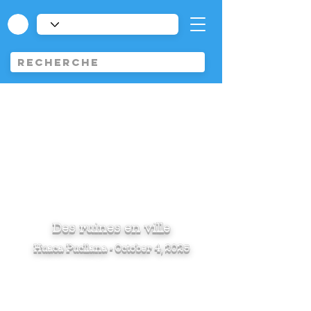
Des ruines en ville
Huaca Pucllana - October 4, 2025