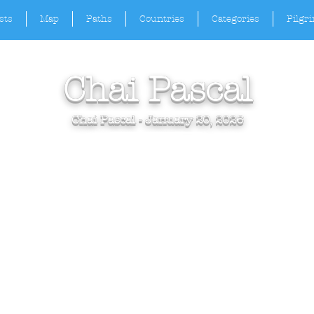
sts
Map
Paths
Countries
Categories
Pilgr
Chai Pascal
Chai Pascal - January 20, 2026