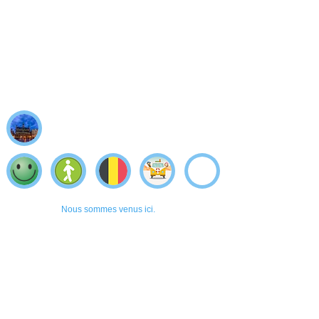
Nous sommes venus ici.