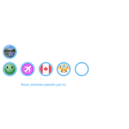
Nous sommes passés par ici.