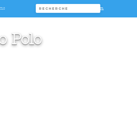
Connexion
ims
o Polo