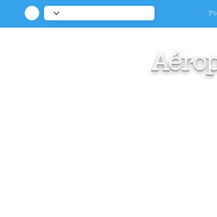
Po
Aérop