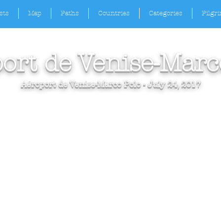
sts
Map
Paths
Countries
Categories
Pilgr
ort de Venise-Marc
Aéroport de Venise-Marco Polo - July 24, 2017