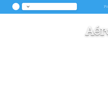
Po
Aér