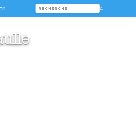
Connexion
ims
ulle