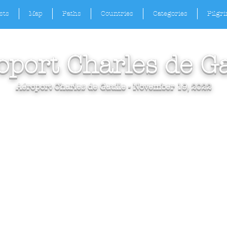
sts
Map
Paths
Countries
Categories
Pilgr
oport Charles de Ga
Aéroport Charles de Gaulle - November 19, 2022